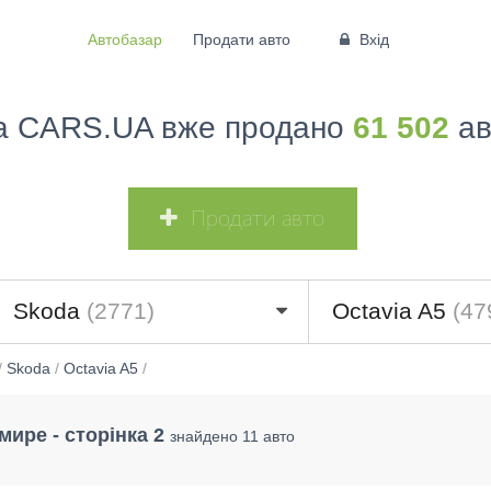
Автобазар
Продати авто
Вхід
а CARS.UA вже продано
61 502
ав
Продати авто
Skoda
(2771)
Octavia A5
(47
/
Skoda
/
Octavia A5
/
мире - сторінка 2
знайдено 11 авто