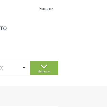
Контакти
то
9)
фільтри