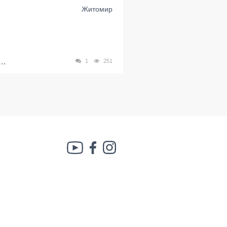
Житомир
..
1
251