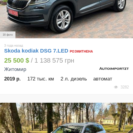
16 фото
3 года назад
Skoda kodiak DSG 7.LED
РОЗМИТНЕНА
25 500 $
/ 1 138 575 грн
Житомир
2019 р.
172 тыс. км
2 л. дизель
автомат
3282