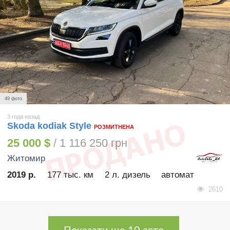
49 фото
3 года назад
Skoda kodiak Style
РОЗМИТНЕНА
25 000 $
/ 1 116 250 грн
Житомир
2019 р.
177 тыс. км
2 л. дизель
автомат
2610