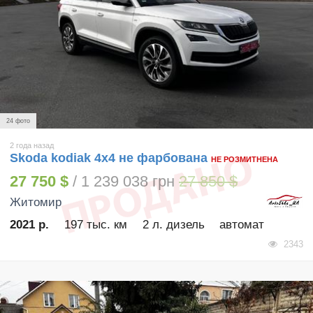
24 фото
2 года назад
Skoda kodiak 4x4 не фарбована
НЕ РОЗМИТНЕНА
27 750 $
/ 1 239 038 грн
27 850 $
Житомир
2021 р.
197 тыс. км
2 л. дизель
автомат
2343