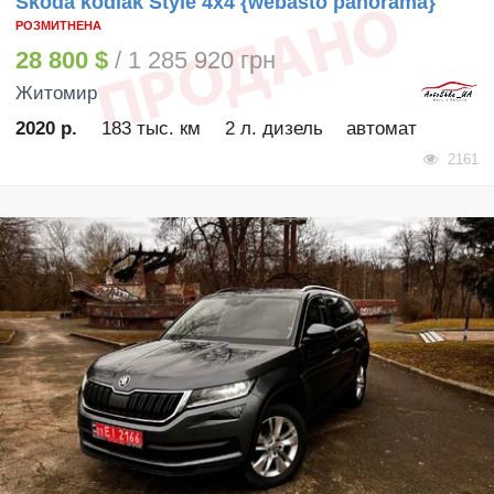
Skoda kodiak Style 4x4 {webasto panorama}
РОЗМИТНЕНА
28 800 $
/ 1 285 920 грн
Житомир
2020 р.
183 тыс. км
2 л. дизель
автомат
2161