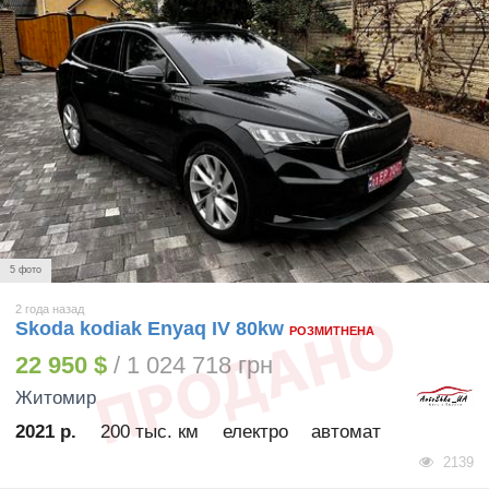
5 фото
2 года назад
Skoda kodiak Enyaq IV 80kw
РОЗМИТНЕНА
22 950 $
/ 1 024 718 грн
Житомир
2021 р.
200 тыс. км
електро
автомат
2139