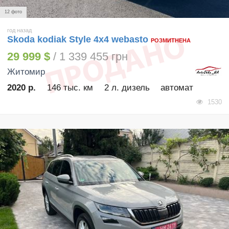
12 фото
год назад
Skoda kodiak Style 4x4 webasto
РОЗМИТНЕНА
29 999 $
/ 1 339 455 грн
Житомир
2020 р.
146 тыс. км
2 л. дизель
автомат
1530