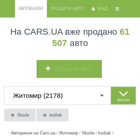
АВТОБАЗАР
ПРОДАТИ АВТО
ВХІД
На CARS.UA вже продано
61
507
авто
Продати авто
фільтри
Skoda
kodiak
Авторинок на Cars.ua
/
Житомир
/
Skoda
/
kodiak
/