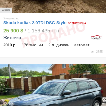
32 фото
3 года назад
Skoda kodiak 2.0TDI DSG Style
РОЗМИТНЕНА
25 900 $
/ 1 156 435 грн
Житомир
2019 р.
176 тыс. км
2 л. дизель
автомат
2655