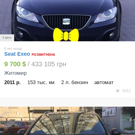
5 фото
8 лет назад
Seat Exeo
РОЗМИТНЕНА
9 700 $
/ 433 105 грн
Житомир
2011 р.
153 тыс. км
2 л. бензин
автомат
5011