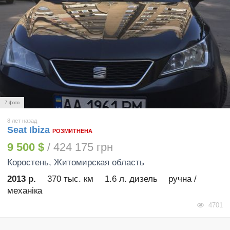
7 фото
8 лет назад
Seat Ibiza
РОЗМИТНЕНА
9 500 $
/ 424 175 грн
Коростень
, Житомирская область
2013 р.
370 тыс. км
1.6 л. дизель
ручна /
механіка
4701