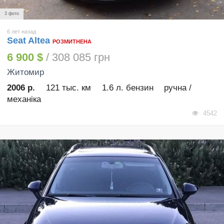
3 фото
6 лет назад
Seat Altea
РОЗМИТНЕНА
6 900 $
/ 308 085 грн
Житомир
2006 р.
121 тыс. км
1.6 л. бензин
ручна /
механіка
4542