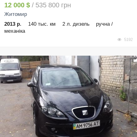
12 000 $
/ 535 800 грн
Житомир
2013 р.
140 тыс. км
2 л. дизель
ручна /
механіка
5192