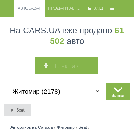
АВТОБАЗАР
ПРОДАТИ АВТО
ВХІД
На CARS.UA вже продано
61
502
авто
Продати авто
фільтри
Seat
Авторинок на Cars.ua
/
Житомир
/
Seat
/