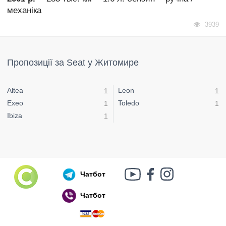
механіка
3939
Пропозиції за Seat у Житомире
Altea
Leon
1
1
Exeo
Toledo
1
1
Ibiza
1
Чатбот
Чатбот
Російський воєнний корабель, іди нах..й!
🇷🇺 🚢 🖕 PS: Таки пішов 🎉