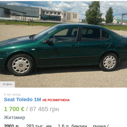
13 фото
8 лет назад
Seat Toledo 1M
НЕ РОЗМИТНЕНА
1 700 €
/ 87 465 грн
Житомир
2001 р.
283 тыс. км
1.6 л. бензин
ручна /