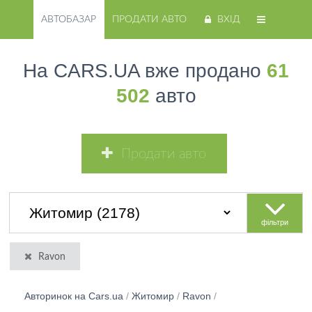
АВТОБАЗАР
ПРОДАТИ АВТО
ВХІД
На CARS.UA вже продано
61
502
авто
Продати авто
фільтри
Ravon
Авторинок на Cars.ua
/
Житомир
/
Ravon
/