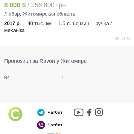
8 000 $
/ 356 800 грн
Любар
, Житомирская область
2017 р.
40 тыс. км
1.5 л. бензин
ручна /
механіка
4193
Пропозиції за Ravon у Житомире
R4
1
Чатбот
Чатбот
Російський воєнний корабель, іди нах..й!