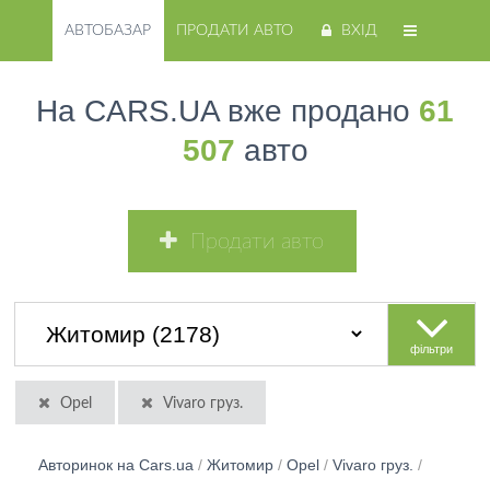
АВТОБАЗАР
ПРОДАТИ АВТО
ВХІД
На CARS.UA вже продано
61
507
авто
Продати авто
фільтри
Opel
Vivaro груз.
Авторинок на Cars.ua
/
Житомир
/
Opel
/
Vivaro груз.
/