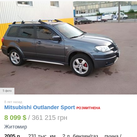
5 фото
8 лет назад
Mitsubishi Outlander Sport
РОЗМИТНЕНА
8 099 $
/ 361 215 грн
Житомир
2005 р.
231 тыс. км
2 л. бензин/газ
ручна /