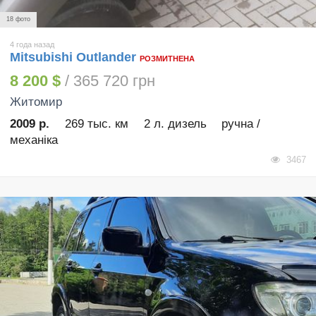
18 фото
4 года назад
Mitsubishi Outlander
РОЗМИТНЕНА
8 200 $
/ 365 720 грн
Житомир
2009 р.
269 тыс. км
2 л. дизель
ручна /
механіка
3467