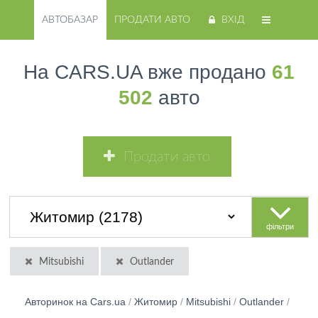
АВТОБАЗАР
ПРОДАТИ АВТО
ВХІД
На CARS.UA вже продано
61
502
авто
Продати авто
фільтри
Mitsubishi
Outlander
Авторинок на Cars.ua
/
Житомир
/
Mitsubishi
/
Outlander
/