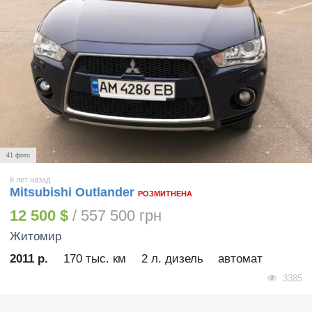
41 фото
6 лет назад
Mitsubishi Outlander
РОЗМИТНЕНА
12 500 $
/ 557 500 грн
Житомир
2011 р.
170 тыс. км
2 л. дизель
автомат
3385