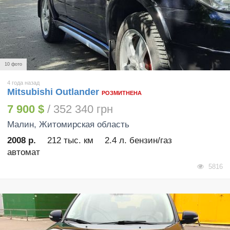
10 фото
4 года назад
Mitsubishi Outlander
РОЗМИТНЕНА
7 900 $
/ 352 340 грн
Малин
, Житомирская область
2008 р.
212 тыс. км
2.4 л. бензин/газ
автомат
5816