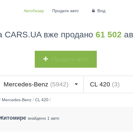
Автобазар
Продати авто
Вхід
а CARS.UA вже продано
61 502
ав
Продати авто
Mercedes-Benz
(5942)
CL 420
(3)
/
Mercedes-Benz
/
CL 420
/
 Житомире
знайдено 1 авто