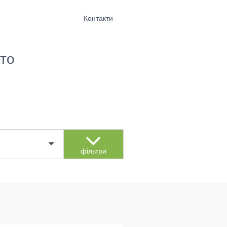
Контакти
то
фільтри