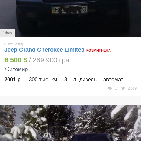
4 фото
8 лет назад
Jeep Grand Cherokee Limited
РОЗМИТНЕНА
6 500 $
/ 289 900 грн
Житомир
2001 р.
300 тыс. км
3.1 л. дизель
автомат
1
2349