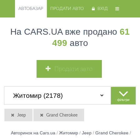
АВТОБАЗАР
ПРОДАТИ АВТО
ВХІД
На CARS.UA вже продано
61
499
авто
Продати авто
фільтри
Jeep
Grand Cherokee
Авторинок на Cars.ua
/
Житомир
/
Jeep
/
Grand Cherokee
/