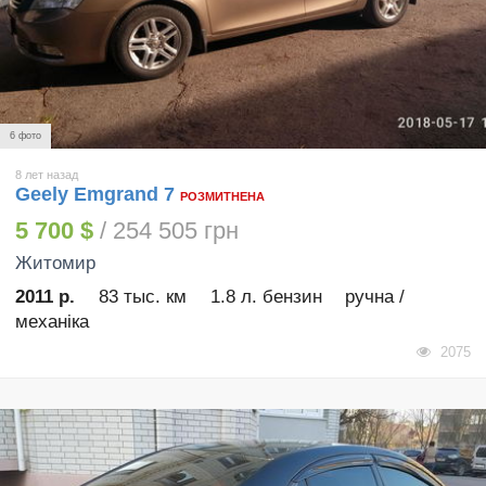
6 фото
8 лет назад
Geely Emgrand 7
РОЗМИТНЕНА
5 700 $
/ 254 505 грн
Житомир
2011 р.
83 тыс. км
1.8 л. бензин
ручна /
механіка
2075