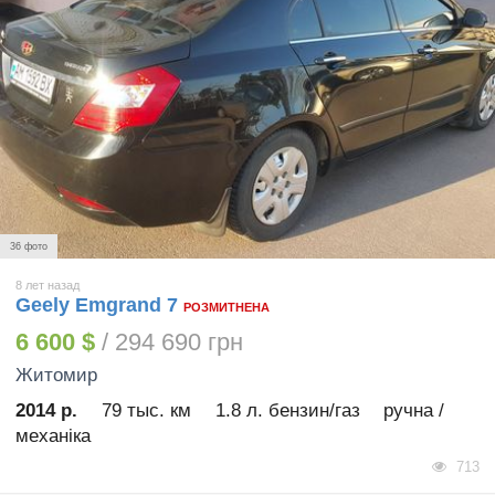
36 фото
8 лет назад
Geely Emgrand 7
РОЗМИТНЕНА
6 600 $
/ 294 690 грн
Житомир
2014 р.
79 тыс. км
1.8 л. бензин/газ
ручна /
механіка
713