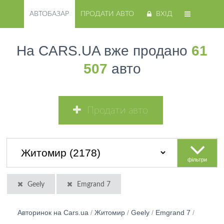
АВТОБАЗАР
ПРОДАТИ АВТО
ВХІД
На CARS.UA вже продано
61
507
авто
Продати авто
фільтри
Geely
Emgrand 7
Авторинок на Cars.ua
/
Житомир
/
Geely
/
Emgrand 7
/