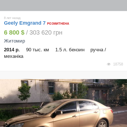
8 лет назад
Geely Emgrand 7
РОЗМИТНЕНА
6 800 $
/ 303 620 грн
Житомир
2014 р.
90 тыс. км
1.5 л. бензин
ручна /
механіка
18758