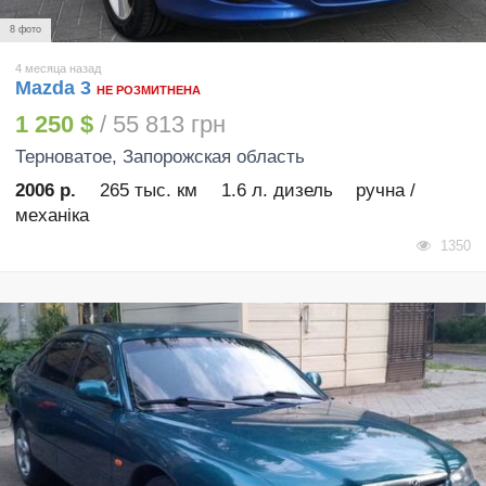
8 фото
4 месяца назад
Mazda 3
НЕ РОЗМИТНЕНА
1 250 $
/ 55 813 грн
Терноватое
, Запорожская область
2006 р.
265 тыс. км
1.6 л. дизель
ручна /
механіка
1350