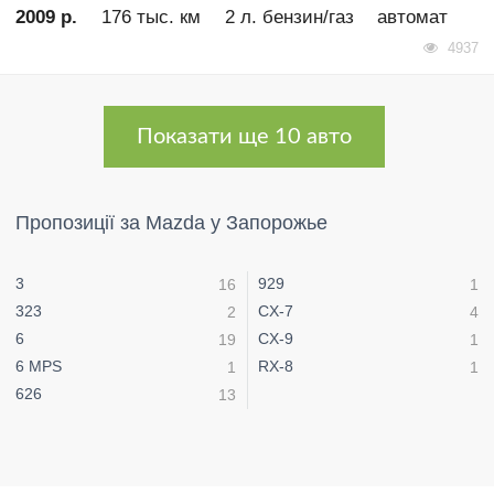
2009 р.
176 тыс. км
2 л. бензин/газ
автомат
4937
Показати ще 10 авто
Пропозиції за Mazda у Запорожье
3
929
16
1
323
CX-7
2
4
6
CX-9
19
1
6 MPS
RX-8
1
1
626
13