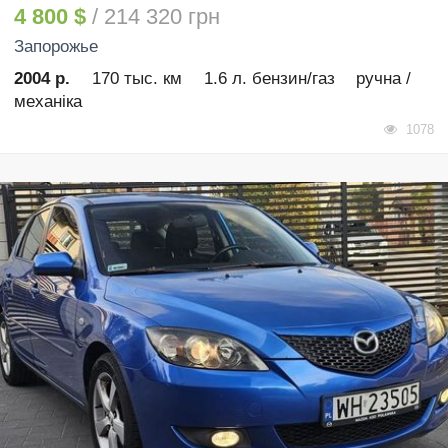
4 800 $
/ 214 320 грн
Запорожье
2004 р.
170 тыс. км
1.6 л. бензин/газ
ручна /
механіка
1078