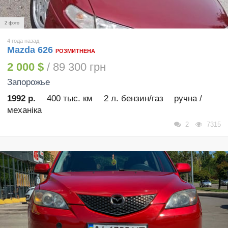
2 фото
4 года назад
Mazda 626
РОЗМИТНЕНА
2 000 $
/ 89 300 грн
Запорожье
1992 р.
400 тыс. км
2 л. бензин/газ
ручна /
механіка
2
7315