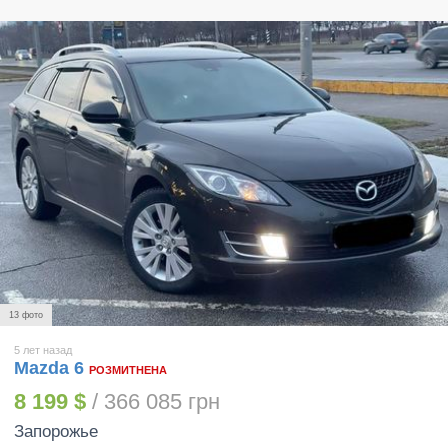
13 фото
5 лет назад
Mazda 6
РОЗМИТНЕНА
8 199 $
/ 366 085 грн
Запорожье