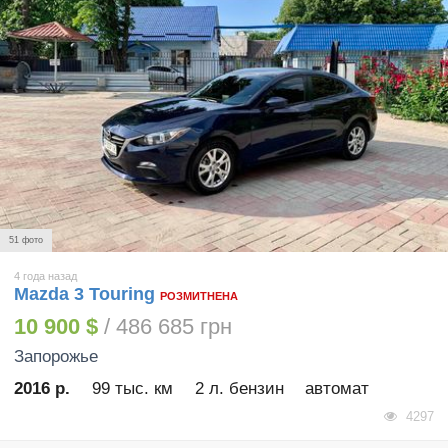
51 фото
4 года назад
Mazda 3 Touring
РОЗМИТНЕНА
10 900 $
/ 486 685 грн
Запорожье
2016 р.
99 тыс. км
2 л. бензин
автомат
4297