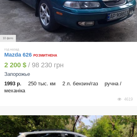
10 фото
год назад
Mazda 626
РОЗМИТНЕНА
2 200 $
/ 98 230 грн
Запорожье
1993 р.
250 тыс. км
2 л. бензин/газ
ручна /
механіка
4619