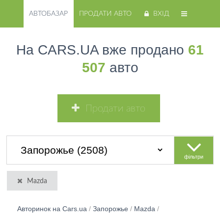
АВТОБАЗАР
ПРОДАТИ АВТО
ВХІД
На CARS.UA вже продано
61
507
авто
Продати авто
фільтри
Mazda
Авторинок на Cars.ua
/
Запорожье
/
Mazda
/