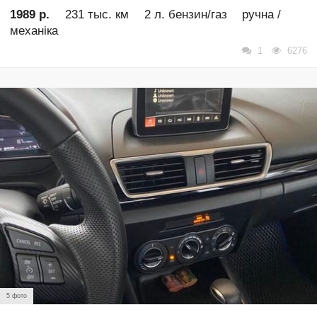
1989 р.
231 тыс. км
2 л. бензин/газ
ручна /
механіка
1
6276
5 фото