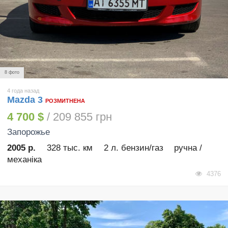
8 фото
4 года назад
Mazda 3
РОЗМИТНЕНА
4 700 $
/ 209 855 грн
Запорожье
2005 р.
328 тыс. км
2 л. бензин/газ
ручна /
механіка
4376