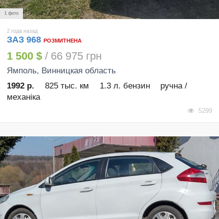
1 фото
2 года назад
ЗАЗ 968
РОЗМИТНЕНА
1 500 $
/ 66 975 грн
Ямполь
, Винницкая область
1992 р.
825 тыс. км
1.3 л. бензин
ручна /
механіка
5299