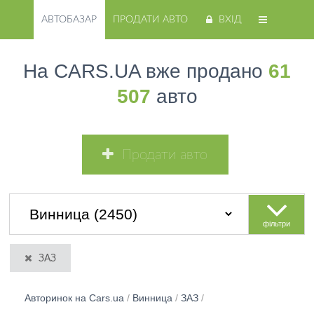
АВТОБАЗАР
ПРОДАТИ АВТО
ВХІД
На CARS.UA вже продано
61
507
авто
Продати авто
фільтри
ЗАЗ
Авторинок на Cars.ua
/
Винница
/
ЗАЗ
/