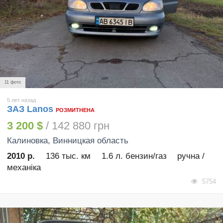
11 фото
5 лет назад
ЗАЗ Lanos
РОЗМИТНЕНА
3 200 $
/ 142 880 грн
Калиновка
, Винницкая область
2010 р.
136 тыс. км
1.6 л. бензин/газ
ручна /
механіка
5754