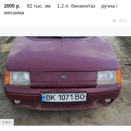
2005 р.
82 тыс. км
1.2 л. бензин/газ
ручна /
механіка
7673
6 фото