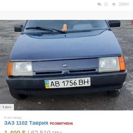
21
20894
8 фото
5 лет назад
ЗАЗ 1102 Таврия
РОЗМИТНЕНА
1 400 $
/ 62 510 грн