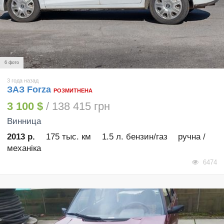
6 фото
3 года назад
ЗАЗ Forza
РОЗМИТНЕНА
3 100 $
/ 138 415 грн
Винница
2013 р.
175 тыс. км
1.5 л. бензин/газ
ручна /
механіка
6474