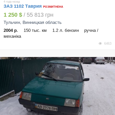
4 года назад
ЗАЗ 1102 Таврия
РОЗМИТНЕНА
1 250 $
/ 55 813 грн
Тульчин
, Винницкая область
2004 р.
150 тыс. км
1.2 л. бензин
ручна /
механіка
6463