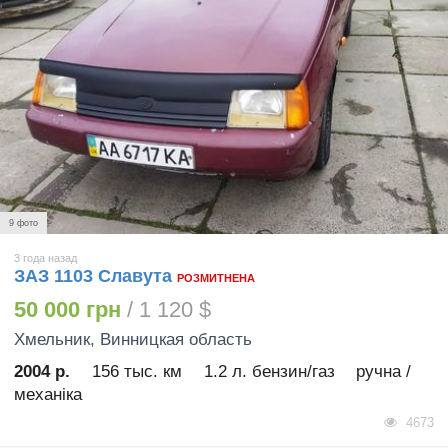
9 фото
3 года назад
ЗАЗ 1103 Славута
РОЗМИТНЕНА
50 000 грн
/ 1 120 $
Хмельник
, Винницкая область
2004 р.
156 тыс. км
1.2 л. бензин/газ
ручна /
механіка
4673