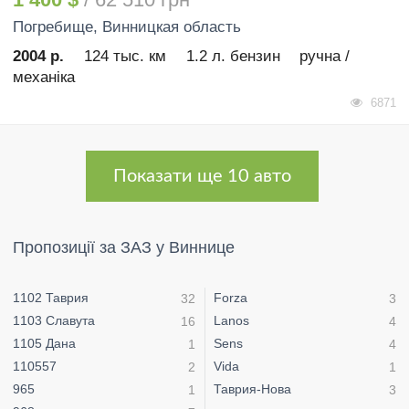
Погребище
, Винницкая область
2004 р.
124 тыс. км
1.2 л. бензин
ручна /
механіка
6871
Показати ще 10 авто
Пропозиції за ЗАЗ у Виннице
1102 Таврия
Forza
32
3
1103 Славута
Lanos
16
4
1105 Дана
Sens
1
4
110557
Vida
2
1
965
Таврия-Нова
1
3