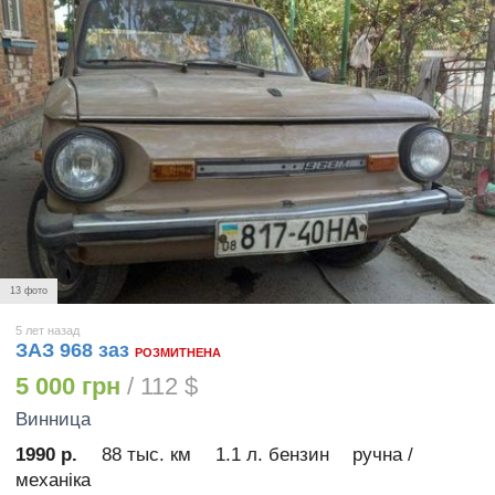
13 фото
5 лет назад
ЗАЗ 968 заз
РОЗМИТНЕНА
5 000 грн
/ 112 $
Винница
1990 р.
88 тыс. км
1.1 л. бензин
ручна /
механіка