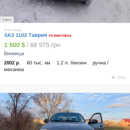
4 фото
5 лет назад
ЗАЗ 1102 Таврия
РОЗМИТНЕНА
1 500 $
/ 66 975 грн
Винница
2002 р.
60 тыс. км
1.2 л. бензин
ручна /
механіка
5651