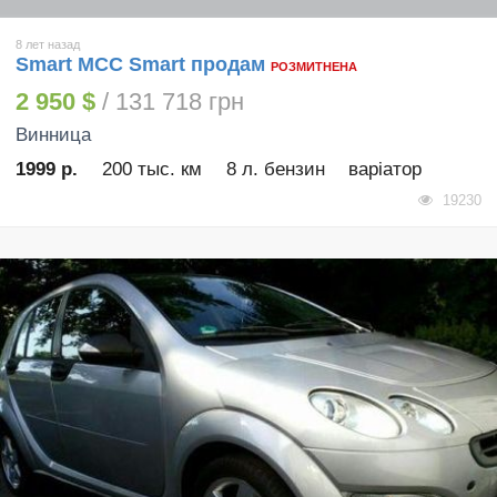
8 лет назад
Smart MCC Smart продам
РОЗМИТНЕНА
2 950 $
/ 131 718 грн
Винница
1999 р.
200 тыс. км
8 л. бензин
варіатор
19230