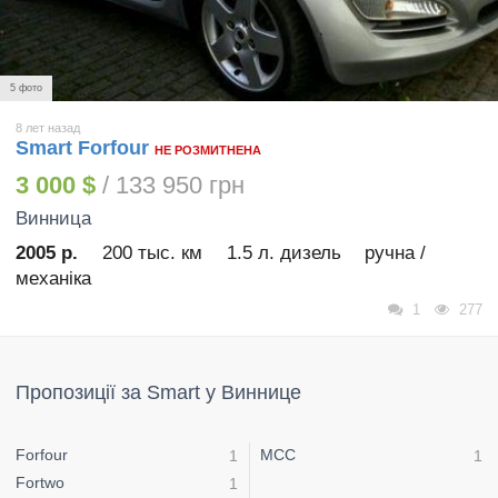
5 фото
8 лет назад
Smart Forfour
НЕ РОЗМИТНЕНА
3 000 $
/ 133 950 грн
Винница
2005 р.
200 тыс. км
1.5 л. дизель
ручна /
механіка
1
277
Пропозиції за Smart у Виннице
Forfour
MCC
1
1
Fortwo
1