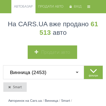
АВТОБАЗАР
ПРОДАТИ АВТО
ВХІД
На CARS.UA вже продано
61
513
авто
Продати авто
фільтри
Smart
Авторинок на Cars.ua
/
Винница
/
Smart
/