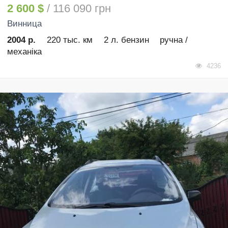
2 600 $
/ 116 090 грн
Винница
2004 р.
220 тыс. км
2 л. бензин
ручна /
механіка
4236