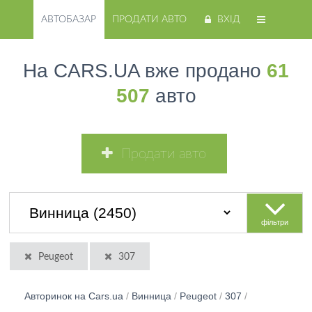
АВТОБАЗАР
ПРОДАТИ АВТО
ВХІД
На CARS.UA вже продано
61
507
авто
Продати авто
фільтри
Peugeot
307
Авторинок на Cars.ua
/
Винница
/
Peugeot
/
307
/