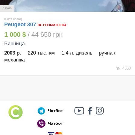
5 фото
8 лет назад
Peugeot 307
НЕ РОЗМИТНЕНА
1 000 $
/ 44 650 грн
Винница
2003 р.
220 тыс. км
1.4 л. дизель
ручна /
механіка
4330
Чатбот
Чатбот
Російський воєнний корабель, іди нах..й!