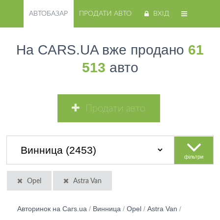
АВТОБАЗАР
ПРОДАТИ АВТО
ВХІД
На CARS.UA вже продано
61
513
авто
Продати авто
фільтри
Opel
Astra Van
Авторинок на Cars.ua
/
Винница
/
Opel
/
Astra Van
/