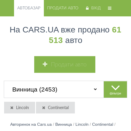
АВТОБАЗАР
ПРОДАТИ АВТО
ВХІД
На CARS.UA вже продано
61
513
авто
Продати авто
фільтри
Lincoln
Continental
Авторинок на Cars.ua
/
Винница
/
Lincoln
/
Continental
/