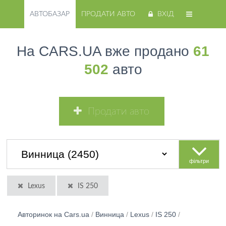
АВТОБАЗАР
ПРОДАТИ АВТО
ВХІД
На CARS.UA вже продано
61
502
авто
Продати авто
фільтри
Lexus
IS 250
Авторинок на Cars.ua
/
Винница
/
Lexus
/
IS 250
/