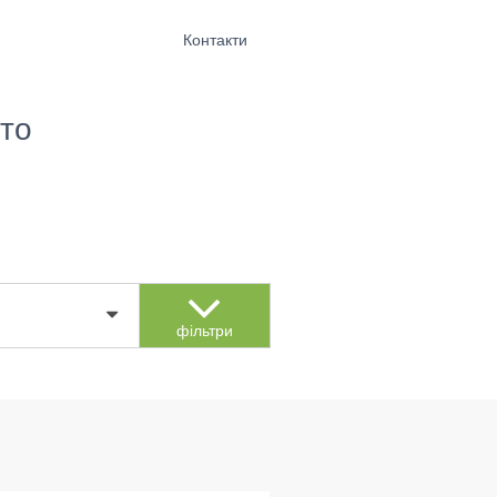
Контакти
то
фільтри