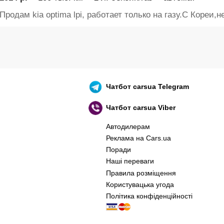
Продам kia optima lpi, работает только на газу.С Кореи,не
Чатбот
carsua Telegram
Чатбот
carsua Viber
Автодилерам
Реклама на Cars.ua
Поради
Наші переваги
Правила розміщення
Користувацька угода
Політика конфіденційності
оєнний корабель, іди нах..й! 🇷🇺 🚢 🖕 PS: 