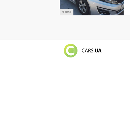
6 фото
Російський в