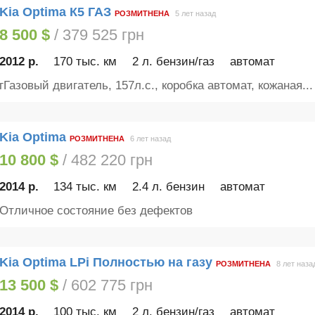
Kia Optima К5 ГАЗ
РОЗМИТНЕНА
5 лет назад
8 500 $
/ 379 525 грн
2012 р.
170 тыс. км
2 л. бензин/газ
автомат
гГазовый двигатель, 157л.с., коробка автомат, кожаная...
Kia Optima
РОЗМИТНЕНА
6 лет назад
10 800 $
/ 482 220 грн
2014 р.
134 тыс. км
2.4 л. бензин
автомат
Отличное состояние без дефектов
Kia Optima LPi Полностью на газу
РОЗМИТНЕНА
8 лет наза
13 500 $
/ 602 775 грн
2014 р.
100 тыс. км
2 л. бензин/газ
автомат