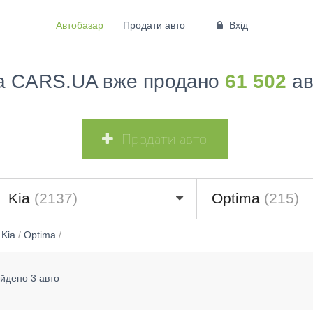
Автобазар
Продати авто
Вхід
а CARS.UA вже продано
61 502
ав
Продати авто
Kia
(2137)
Optima
(215)
/
Kia
/
Optima
/
йдено 3 авто