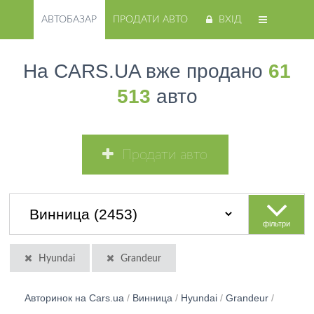
АВТОБАЗАР
ПРОДАТИ АВТО
ВХІД
На CARS.UA вже продано
61
513
авто
Продати авто
фільтри
Hyundai
Grandeur
Авторинок на Cars.ua
/
Винница
/
Hyundai
/
Grandeur
/