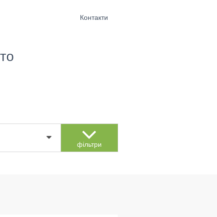
Контакти
то
фільтри