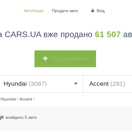
Автобазар
Продати авто
Вхід
а CARS.UA вже продано
61 507
ав
Продати авто
Hyundai
(3087)
Accent
(281)
/
Hyundai
/
Accent
/
це
знайдено 5 авто