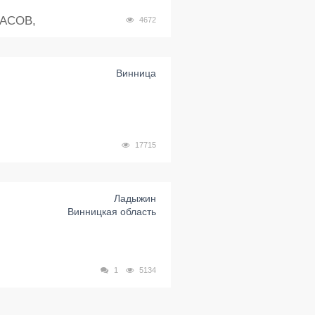
АСОВ,
4672
Винница
17715
Ладыжин
Винницкая область
1
5134