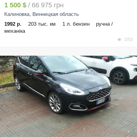
1 500 $
/ 66 975 грн
Калиновка
, Винницкая область
1992 р.
203 тыс. км
1 л. бензин
ручна /
механіка
3753