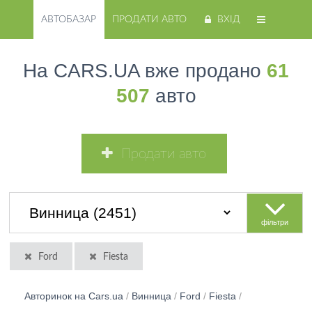
АВТОБАЗАР
ПРОДАТИ АВТО
ВХІД
На CARS.UA вже продано
61
507
авто
Продати авто
фільтри
Ford
Fiesta
Авторинок на Cars.ua
/
Винница
/
Ford
/
Fiesta
/