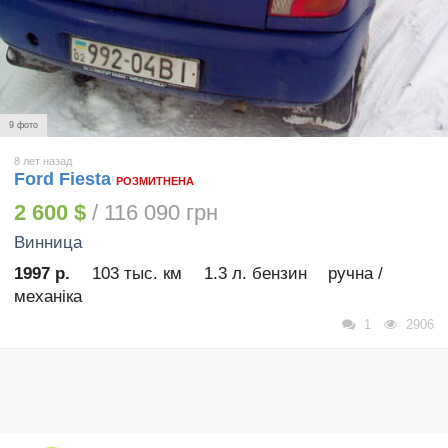
9 фото
8 лет назад
Ford Fiesta
РОЗМИТНЕНА
2 600 $
/ 116 090 грн
Винница
1997 р.
103 тыс. км
1.3 л. бензин
ручна /
механіка
1
2906