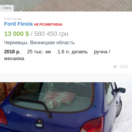
3 фото
6 лет назад
Ford Fiesta
НЕ РОЗМИТНЕНА
13 000 $
/ 580 450 грн
Черневцы
, Винницкая область
2018 р.
25 тыс. км
1.6 л. дизель
ручна /
механіка
5202