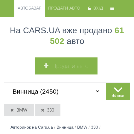
АВТОБАЗАР
ПРОДАТИ АВТО
ВХІД
На CARS.UA вже продано
61
502
авто
Продати авто
фільтри
BMW
330
Авторинок на Cars.ua
/
Винница
/
BMW
/
330
/