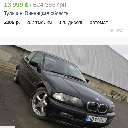
13 999 $
/ 624 355 грн
Тульчин
, Винницкая область
2005 р.
262 тыс. км
3 л. дизель
автомат
4027