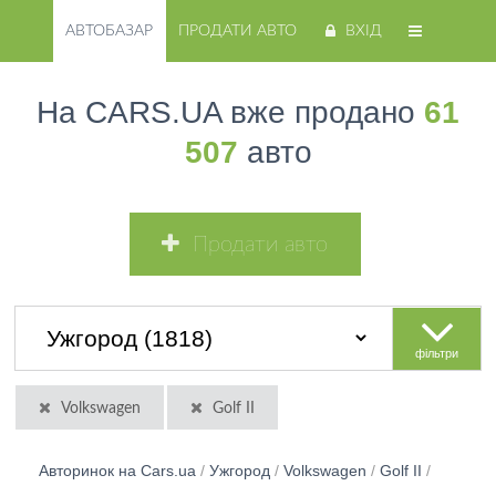
АВТОБАЗАР
ПРОДАТИ АВТО
ВХІД
На CARS.UA вже продано
61
507
авто
Продати авто
фільтри
Volkswagen
Golf II
Авторинок на Cars.ua
/
Ужгород
/
Volkswagen
/
Golf II
/