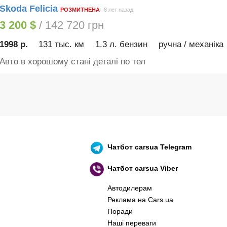
Skoda Felicia
РОЗМИТНЕНА
8 лет назад
3 200 $
/ 142 720 грн
1998 р.
131 тыс. км
1.3 л. бензин
ручна / механіка
Авто в хорошому стані деталі по тел
Чатбот
carsua Telegram
Чатбот
carsua Viber
Автодилерам
Реклама на Cars.ua
Поради
Наші переваги