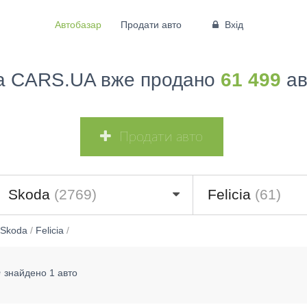
Автобазар
Продати авто
Вхід
а CARS.UA вже продано
61 499
ав
Продати авто
Skoda
(2769)
Felicia
(61)
Skoda
/
Felicia
/
е
знайдено 1 авто