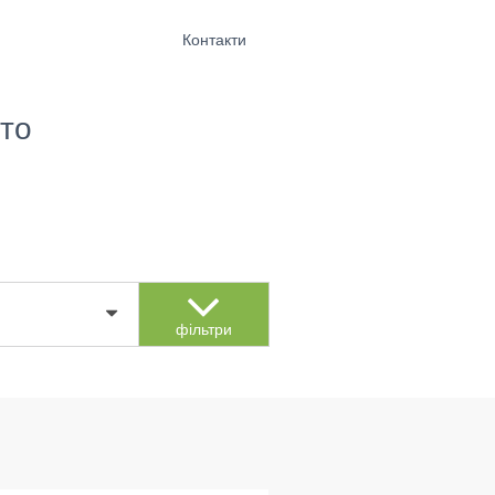
Контакти
то
фільтри