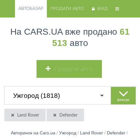
АВТОБАЗАР
ПРОДАТИ АВТО
ВХІД
На CARS.UA вже продано
61
513
авто
Продати авто
фільтри
Land Rover
Defender
Авторинок на Cars.ua
/
Ужгород
/
Land Rover
/
Defender
/