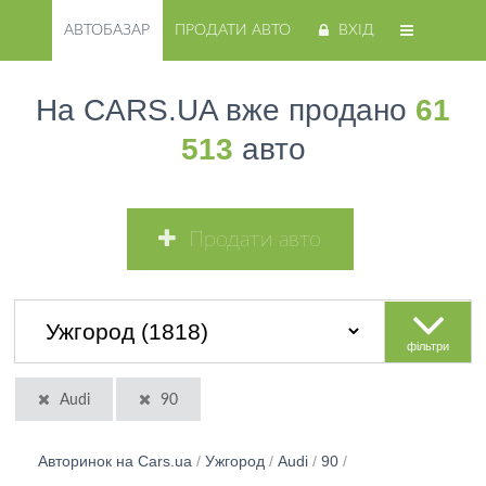
АВТОБАЗАР
ПРОДАТИ АВТО
ВХІД
На CARS.UA вже продано
61
513
авто
Продати авто
фільтри
Audi
90
Авторинок на Cars.ua
/
Ужгород
/
Audi
/
90
/