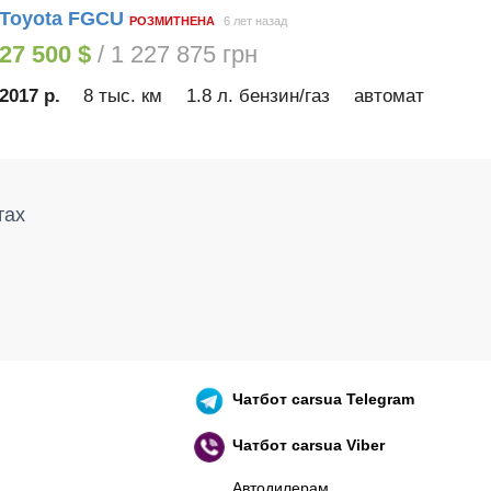
Toyota FGCU
РОЗМИТНЕНА
6 лет назад
27 500 $
/ 1 227 875 грн
2017 р.
8 тыс. км
1.8 л. бензин/газ
автомат
тах
Чатбот
carsua Telegram
Чатбот
carsua Viber
Автодилерам