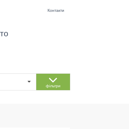
Контакти
то
фільтри