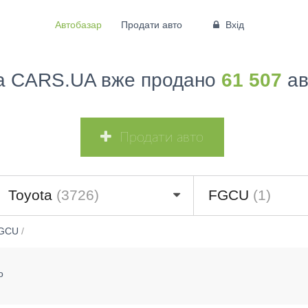
Автобазар
Продати авто
Вхід
а CARS.UA вже продано
61 507
ав
Продати авто
Toyota
(3726)
FGCU
(1)
GCU
/
о