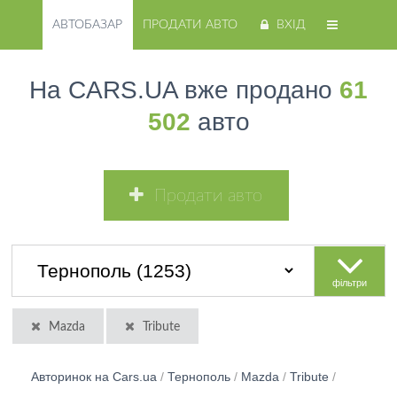
АВТОБАЗАР
ПРОДАТИ АВТО
ВХІД
На CARS.UA вже продано
61
502
авто
Продати авто
фільтри
Mazda
Tribute
Авторинок на Cars.ua
/
Тернополь
/
Mazda
/
Tribute
/