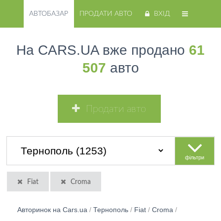
АВТОБАЗАР
ПРОДАТИ АВТО
ВХІД
На CARS.UA вже продано
61
507
авто
Продати авто
фільтри
Fiat
Croma
Авторинок на Cars.ua
/
Тернополь
/
Fiat
/
Croma
/