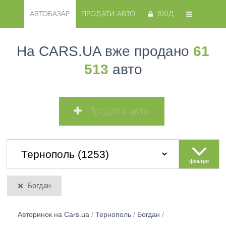
АВТОБАЗАР
ПРОДАТИ АВТО
ВХІД
На CARS.UA вже продано
61
513
авто
Продати авто
фільтри
Богдан
Авторинок на Cars.ua
/
Тернополь
/
Богдан
/