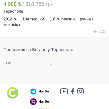
4 900 $
/ 218 785 грн
Тернополь
2012 р.
104 тыс. км
1.6 л. бензин
ручна /
механіка
2020
Пропозиції за Богдан у Тернополе
2110
1
Чатбот
Чатбот
Російський воєнний корабель, іди нах..й!