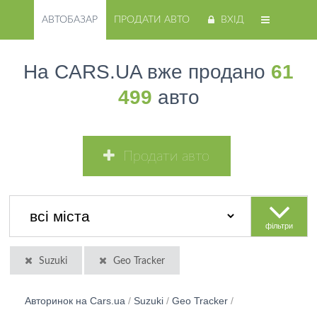
АВТОБАЗАР
ПРОДАТИ АВТО
ВХІД
На CARS.UA вже продано
61
499
авто
Продати авто
фільтри
Suzuki
Geo Tracker
Авторинок на Cars.ua
/
Suzuki
/
Geo Tracker
/