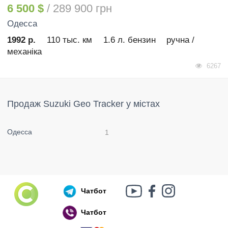
6 500 $
/ 289 900 грн
Одесса
1992 р.
110 тыс. км
1.6 л. бензин
ручна /
механіка
6267
Продаж Suzuki Geo Tracker у містах
Одесса
1
Чатбот
Чатбот
Російський воєнний корабель, іди нах..й!