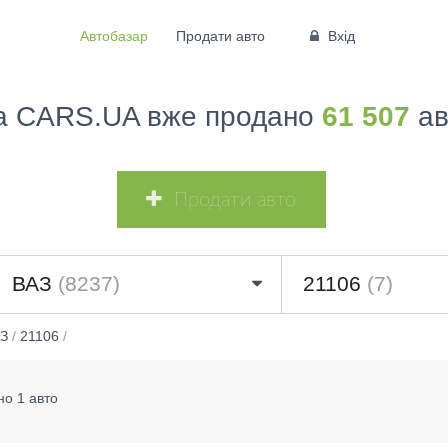
Автобазар
Продати авто
Вхід
а CARS.UA вже продано
61 507
ав
Продати авто
ВАЗ
(8237)
21106
(7)
З
/
21106
/
но 1 авто