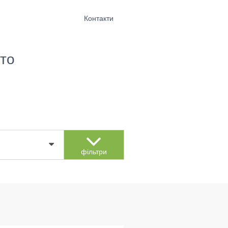
Контакти
то
фільтри