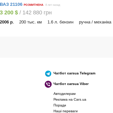
ВАЗ 21106
РОЗМИТНЕНА
8 лет назад
3 200 $
/ 142 880 грн
2006 р.
200 тыс. км
1.6 л. бензин
ручна / механіка
Чатбот
carsua Telegram
Чатбот
carsua Viber
Автодилерам
Реклама на Cars.ua
Поради
Наші переваги