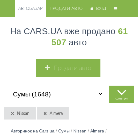
АВТОБАЗАР
ПРОДАТИ АВТО
ВХІД
На CARS.UA вже продано
61
507
авто
Продати авто
фільтри
Nissan
Almera
Авторинок на Cars.ua
/
Сумы
/
Nissan
/
Almera
/