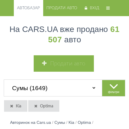
АВТОБАЗАР
ПРОДАТИ АВТО
ВХІД
На CARS.UA вже продано
61
507
авто
Продати авто
фільтри
Kia
Optima
Авторинок на Cars.ua
/
Сумы
/
Kia
/
Optima
/