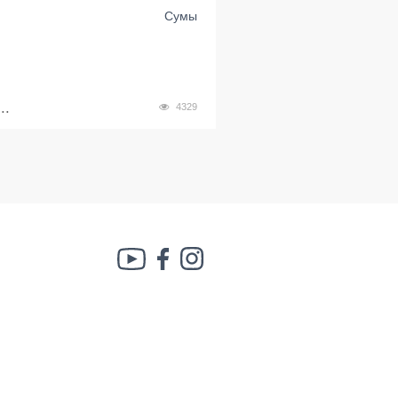
Сумы
..
4329