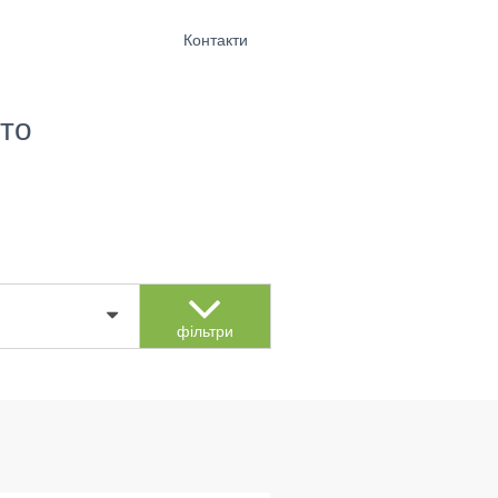
Контакти
то
фільтри