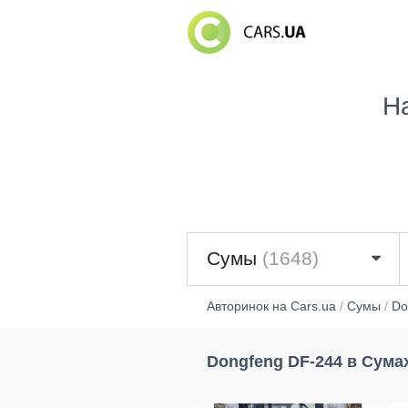
Н
Сумы
(1648)
Авторинок на Cars.ua
/
Сумы
/
Do
Dongfeng DF-244 в Сума