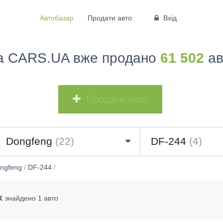
Автобазар
Продати авто
Вхід
а CARS.UA вже продано
61 502
ав
Продати авто
Dongfeng
(22)
DF-244
(4)
ngfeng
/
DF-244
/
х
знайдено 1 авто