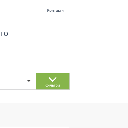
Контакти
то
фільтри