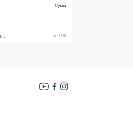
Сумы
...
5335