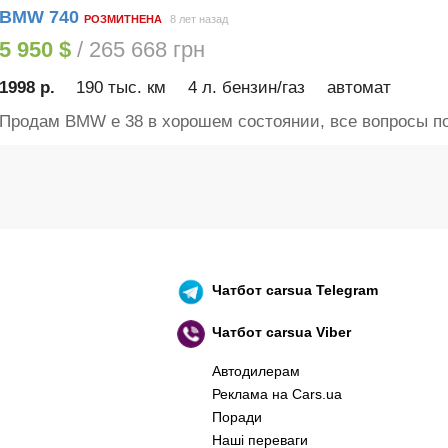
BMW 740
РОЗМИТНЕНА
8 лет назад
5 950 $
/ 265 668 грн
1998 р.
190 тыс. км
4 л. бензин/газ
автомат
Продам BMW е 38 в хорошем состоянии, все вопросы по
Чатбот
carsua Telegram
Чатбот
carsua Viber
Автодилерам
Реклама на Cars.ua
Поради
Наші переваги