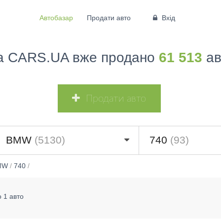
Автобазар
Продати авто
Вхід
а CARS.UA вже продано
61 513
ав
Продати авто
BMW
(5130)
740
(93)
MW
/
740
/
 1 авто