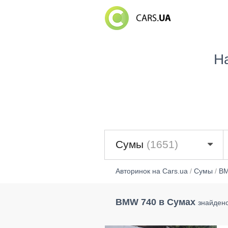
Н
Сумы
(1651)
Авторинок на Cars.ua
/
Сумы
/
B
BMW 740 в Сумах
знайдено