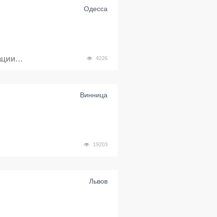
Одесса
ции...
4226
Винница
19203
Львов