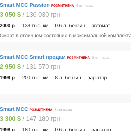
Smart MCC Passion
РОЗМИТНЕНА
6 лет назад
3 050 $
/ 136 030 грн
2000 р.
138 тыс. км
0.6 л. бензин
автомат
Смарт в отличном состоянии в максимальной комплекта
Smart MCC Smart продам
РОЗМИТНЕНА
8 лет назад
2 950 $
/ 131 570 грн
1999 р.
200 тыс. км
8 л. бензин
варіатор
Smart MCC
РОЗМИТНЕНА
8 лет назад
3 300 $
/ 147 180 грн
1998 р.
180 тыс. км
0.6 л. бензин
варіатор