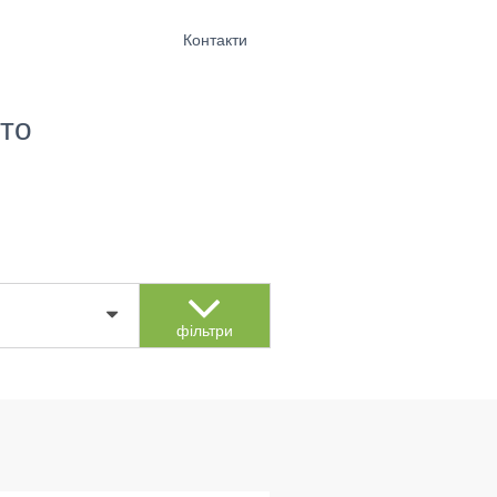
Контакти
то
фільтри