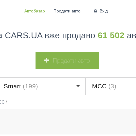
Автобазар
Продати авто
Вхід
а CARS.UA вже продано
61 502
ав
Продати авто
Smart
(199)
MCC
(3)
CC
/