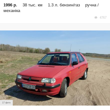
1996 р.
38 тыс. км
1.3 л. бензин/газ
ручна /
механіка
4767
17 фото