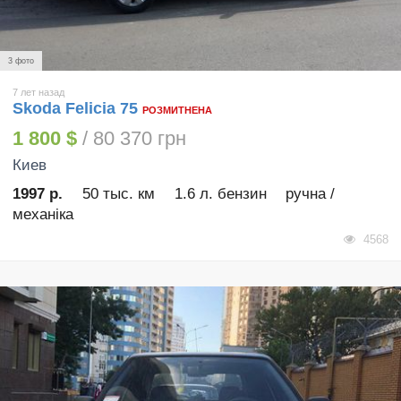
3 фото
7 лет назад
Skoda Felicia 75
РОЗМИТНЕНА
1 800 $
/ 80 370 грн
Киев
1997 р.
50 тыс. км
1.6 л. бензин
ручна /
механіка
4568