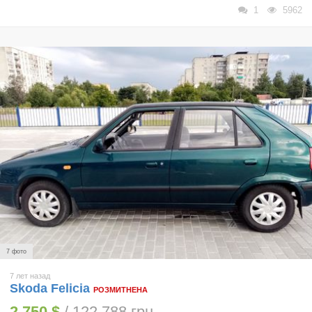
1
5962
7 фото
7 лет назад
Skoda Felicia
РОЗМИТНЕНА
2 750 $
/ 122 788 грн