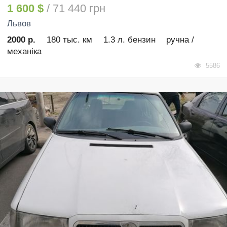
1 600 $
/ 71 440 грн
Львов
2000 р.
180 тыс. км
1.3 л. бензин
ручна /
механіка
5586