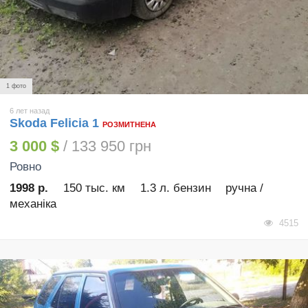
1 фото
6 лет назад
Skoda Felicia 1
РОЗМИТНЕНА
3 000 $
/ 133 950 грн
Ровно
1998 р.
150 тыс. км
1.3 л. бензин
ручна /
механіка
4515