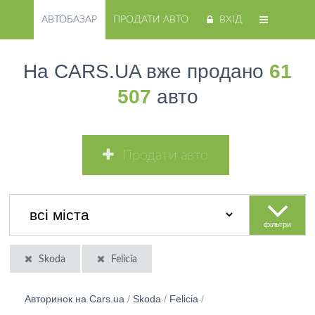
АВТОБАЗАР
ПРОДАТИ АВТО
ВХІД
На CARS.UA вже продано
61
507
авто
Продати авто
фільтри
Skoda
Felicia
Авторинок на Cars.ua
/
Skoda
/
Felicia
/