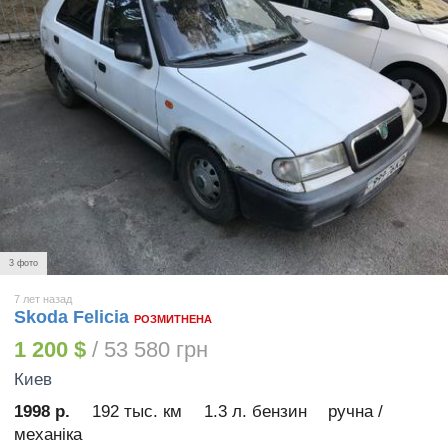
3 фото
7 лет назад
Skoda Felicia
РОЗМИТНЕНА
1 200 $
/ 53 580 грн
Киев
1998 р.
192 тыс. км
1.3 л. бензин
ручна /
механіка