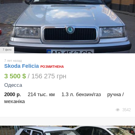
7 фото
7 лет назад
Skoda Felicia
РОЗМИТНЕНА
3 500 $
/ 156 275 грн
Одесса
2000 р.
214 тыс. км
1.3 л. бензин/газ
ручна /
механіка
3542