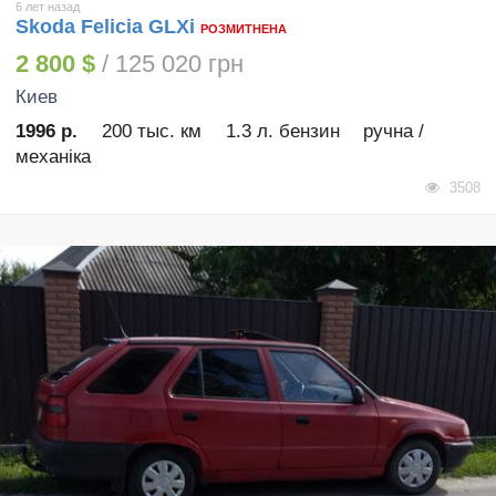
6 лет назад
Skoda Felicia GLXi
РОЗМИТНЕНА
2 800 $
/ 125 020 грн
Киев
1996 р.
200 тыс. км
1.3 л. бензин
ручна /
механіка
3508