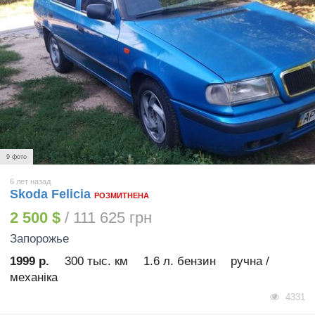
9 фото
6 лет назад
Skoda Felicia
РОЗМИТНЕНА
2 500 $
/ 111 625 грн
Запорожье
1999 р.
300 тыс. км
1.6 л. бензин
ручна /
механіка
4331