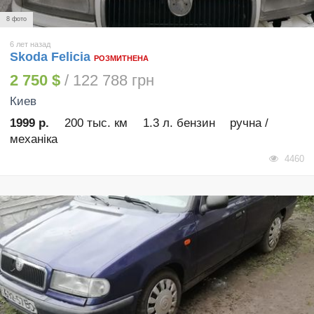
8 фото
6 лет назад
Skoda Felicia
РОЗМИТНЕНА
2 750 $
/ 122 788 грн
Киев
1999 р.
200 тыс. км
1.3 л. бензин
ручна /
механіка
4460