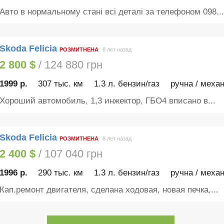
Авто в нормальному стані всі деталі за телефоном 098...
Skoda Felicia
РОЗМИТНЕНА
8 лет назад
2 800 $
/ 124 880 грн
1999 р.
307 тыс. км
1.3 л. бензин/газ
ручна / механ
Хороший автомобиль, 1,3 инжектор, ГБО4 вписано в...
Skoda Felicia
РОЗМИТНЕНА
8 лет назад
2 400 $
/ 107 040 грн
1996 р.
290 тыс. км
1.3 л. бензин/газ
ручна / механ
Кап.ремонт двигателя, сделана ходовая, новая печка,...