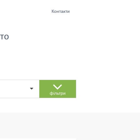
Контакти
то
фільтри