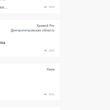
и...
3958
Кривой Рог
Днепропетровская область
іка
3883
Киев
3531