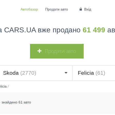
Автобазар
Продати авто
Вхід
а CARS.UA вже продано
61 499
ав
Продати авто
Skoda
(2770)
Felicia
(61)
licia
/
3
знайдено 61 авто