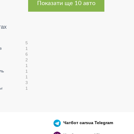
Показати ще 10 авто
тах
5
в
1
6
2
1
ль
1
1
3
цы
1
Чатбот
carsua Telegram