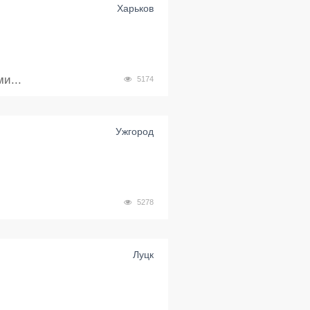
Харьков
и...
5174
Ужгород
5278
Луцк