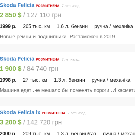
Skoda Felicia
РОЗМИТНЕНА
7 лет назад
2 850 $
/ 127 110 грн
1999 р.
265 тыс. км
1.6 л. бензин
ручна / механіка
Новые ремни и подшипники. Растаможен в 2019
Skoda Felicia
РОЗМИТНЕНА
7 лет назад
1 900 $
/ 84 740 грн
1998 р.
27 тыс. км
1.3 л. бензин
ручна / механіка
Машина едет .не мешало бы поменять пороги .И касметик
Skoda Felicia lx
РОЗМИТНЕНА
7 лет назад
3 200 $
/ 142 720 грн
2000 р.
209 тыс. км
1.3 л. бензин/газ
ручна / механ