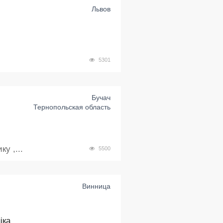
Львов
5301
Бучач
Тернопольская область
у ,...
5500
Винница
іка