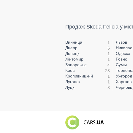
Продаж Skoda Felicia у міс
Винница
Львов
1
Днепр
Николае
5
Донецк
Одесса
1
Житомир
Ровно
1
Запорожье
Сумы
4
Киев
Тернопо
23
Кропивницкий
Ужгород
1
Луганск
Харьков
1
Луцк
Чернов
3