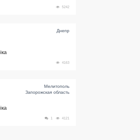
5242
Днепр
іка
4163
Мелитополь
Запорожская область
іка
1
4121