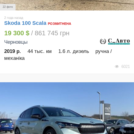
22 фото
2 года назад
Skoda 100 Scala
РОЗМИТНЕНА
19 300 $
/ 861 745 грн
Черновцы
2019 р.
44 тыс. км
1.6 л. дизель
ручна /
механіка
6021