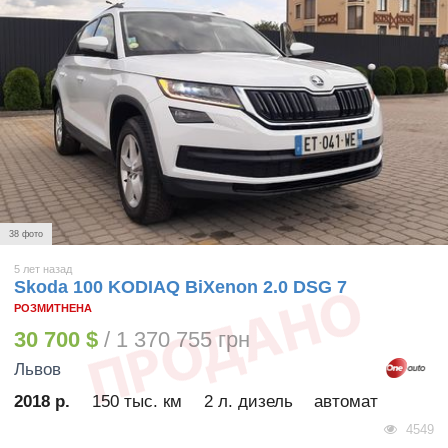
38 фото
5 лет назад
Skoda 100 KODIAQ BiXenon 2.0 DSG 7
РОЗМИТНЕНА
30 700 $
/ 1 370 755 грн
Львов
2018 р.
150 тыс. км
2 л. дизель
автомат
4549