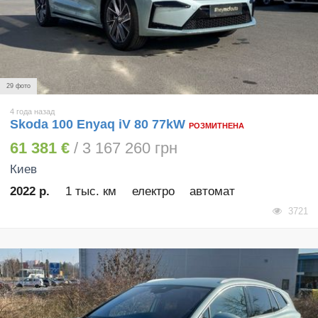
29 фото
4 года назад
Skoda 100 Enyaq iV 80 77kW
РОЗМИТНЕНА
61 381 €
/ 3 167 260 грн
Киев
2022 р.
1 тыс. км
електро
автомат
3721