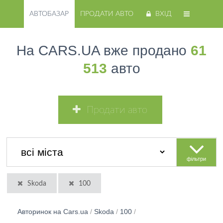
АВТОБАЗАР
ПРОДАТИ АВТО
ВХІД
На CARS.UA вже продано
61
513
авто
Продати авто
фільтри
Skoda
100
Авторинок на Cars.ua
/
Skoda
/
100
/