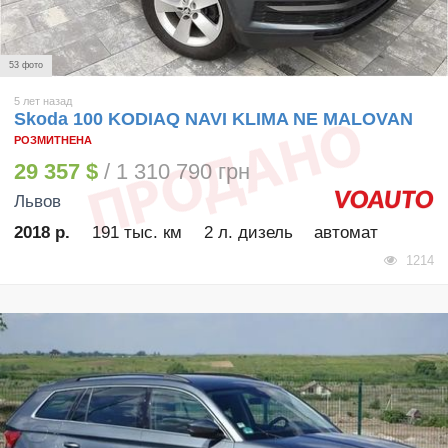
53 фото
5 лет назад
Skoda 100 KODIAQ NAVI KLIMA NE MALOVAN
РОЗМИТНЕНА
29 357 $
/ 1 310 790 грн
Львов
2018 р.
191 тыс. км
2 л. дизель
автомат
1214