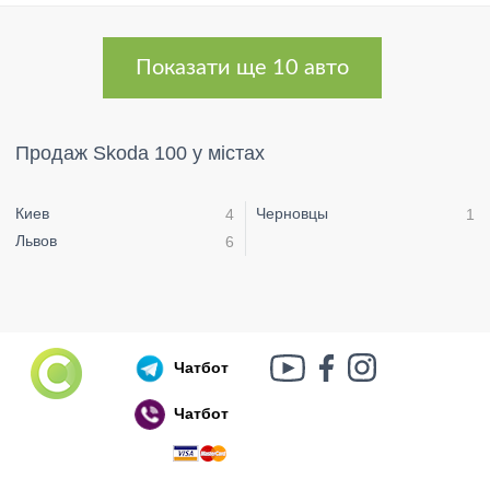
Показати ще 10 авто
Продаж Skoda 100 у містах
Киев
Черновцы
4
1
Львов
6
Чатбот
Чатбот
Російський воєнний корабель, іди нах..й!
🇷🇺 🚢 🖕 PS: Таки пішов 🎉