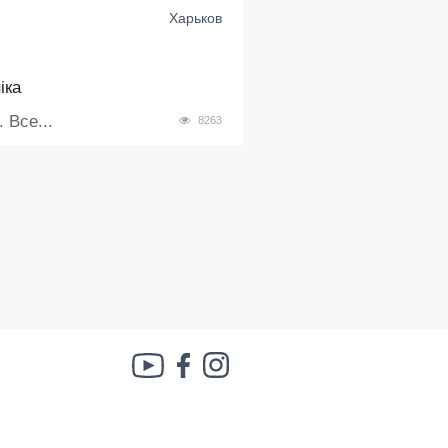
Харьков
іка
 Все...
8263