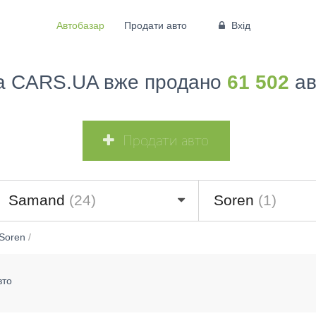
Автобазар
Продати авто
Вхід
а CARS.UA вже продано
61 502
ав
Продати авто
Samand
(24)
Soren
(1)
Soren
/
вто