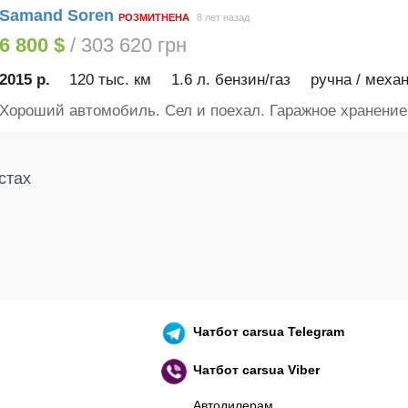
Samand Soren
РОЗМИТНЕНА
8 лет назад
6 800 $
/ 303 620 грн
2015 р.
120 тыс. км
1.6 л. бензин/газ
ручна / механ
Хороший автомобиль. Сел и поехал. Гаражное хранение.
стах
Чатбот
carsua Telegram
Чатбот
carsua Viber
Автодилерам