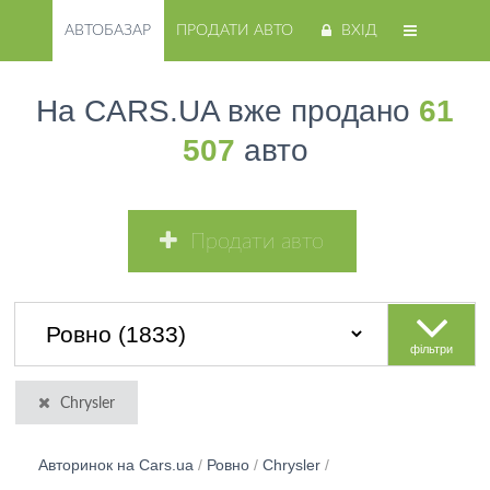
АВТОБАЗАР
ПРОДАТИ АВТО
ВХІД
На CARS.UA вже продано
61
507
авто
Продати авто
фільтри
Chrysler
Авторинок на Cars.ua
/
Ровно
/
Chrysler
/