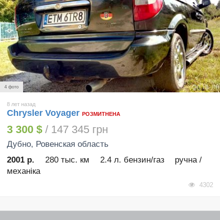
4 фото
8 лет назад
Chrysler Voyager
РОЗМИТНЕНА
3 300 $
/ 147 345 грн
Дубно
, Ровенская область
2001 р.
280 тыс. км
2.4 л. бензин/газ
ручна /
механіка
4302