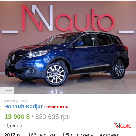
9 фото
4 месяца назад
Renault Kadjar
РОЗМИТНЕНА
13 900 $
/ 620 635 грн
Одесса
2017 р.
163 тыс. км
1.5 л. дизель
автомат