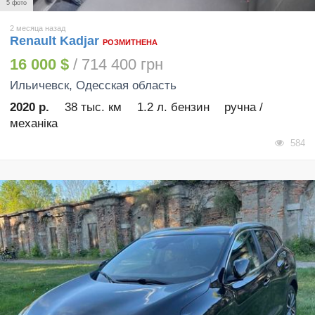
5 фото
2 месяца назад
Renault Kadjar
РОЗМИТНЕНА
16 000 $
/ 714 400 грн
Ильичевск
, Одесская область
2020 р.
38 тыс. км
1.2 л. бензин
ручна /
механіка
584