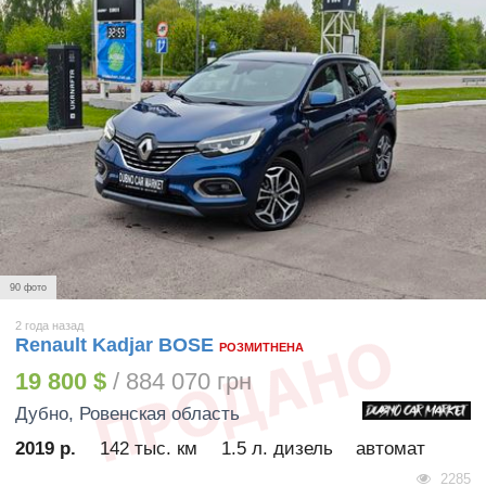
90 фото
2 года назад
Renault Kadjar BOSE
РОЗМИТНЕНА
19 800 $
/ 884 070 грн
Дубно
, Ровенская область
2019 р.
142 тыс. км
1.5 л. дизель
автомат
2285