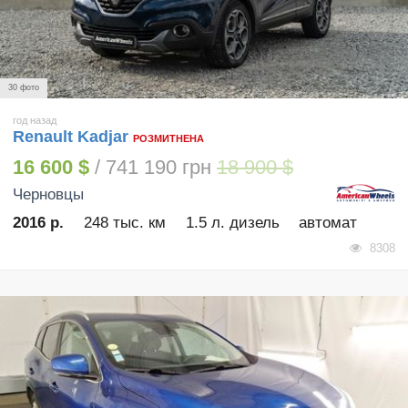
30 фото
год назад
Renault Kadjar
РОЗМИТНЕНА
16 600 $
/ 741 190 грн
18 900 $
Черновцы
2016 р.
248 тыс. км
1.5 л. дизель
автомат
8308