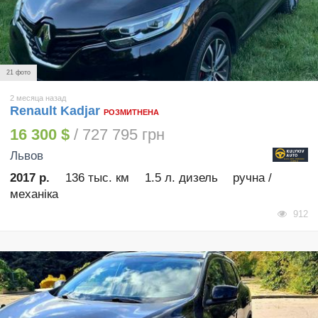
21 фото
2 месяца назад
Renault Kadjar
РОЗМИТНЕНА
16 300 $
/ 727 795 грн
Львов
2017 р.
136 тыс. км
1.5 л. дизель
ручна /
механіка
912