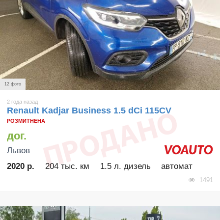
12 фото
2 года назад
Renault Kadjar Business 1.5 dCi 115CV
РОЗМИТНЕНА
дог.
Львов
2020 р.
204 тыс. км
1.5 л. дизель
автомат
1491