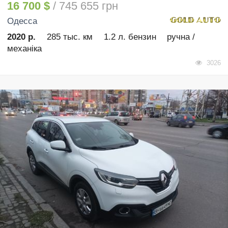
16 700 $
/ 745 655 грн
Одесса
2020 р.
285 тыс. км
1.2 л. бензин
ручна /
механіка
3026