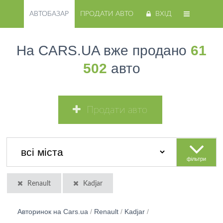
АВТОБАЗАР
ПРОДАТИ АВТО
ВХІД
На CARS.UA вже продано
61
502
авто
Продати авто
фільтри
Renault
Kadjar
Авторинок на Cars.ua
/
Renault
/
Kadjar
/