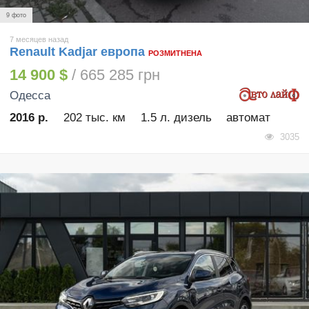
9 фото
7 месяцев назад
Renault Kadjar европа
РОЗМИТНЕНА
14 900 $
/ 665 285 грн
Одесса
2016 р.
202 тыс. км
1.5 л. дизель
автомат
3035