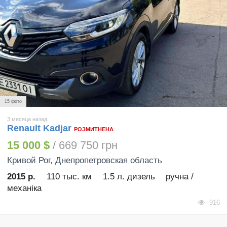
15 фото
3 месяца назад
Renault Kadjar
РОЗМИТНЕНА
15 000 $
/ 669 750 грн
Кривой Рог
, Днепропетровская область
2015 р.
110 тыс. км
1.5 л. дизель
ручна /
механіка
916