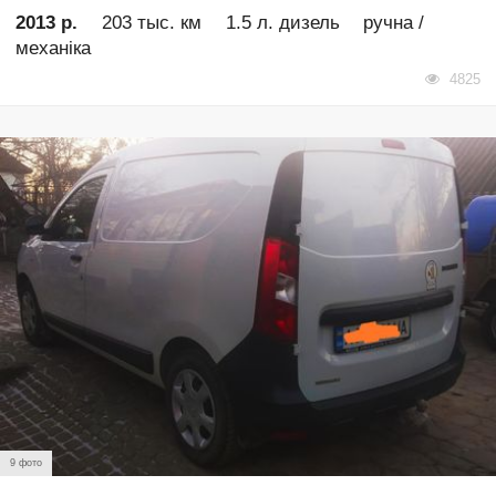
2013 р.
203 тыс. км
1.5 л. дизель
ручна /
механіка
4825
9 фото