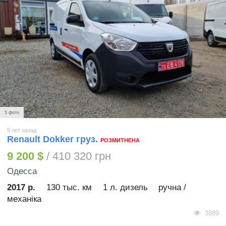
5 фото
5 лет назад
Renault Dokker груз.
РОЗМИТНЕНА
9 200 $
/ 410 320 грн
Одесса
2017 р.
130 тыс. км
1 л. дизель
ручна /
механіка
3889