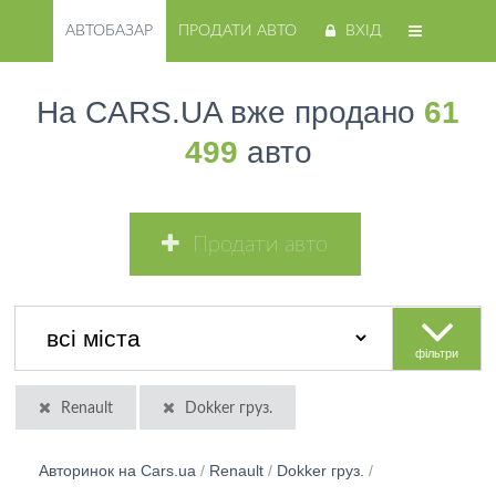
АВТОБАЗАР
ПРОДАТИ АВТО
ВХІД
На CARS.UA вже продано
61
499
авто
Продати авто
фільтри
Renault
Dokker груз.
Авторинок на Cars.ua
/
Renault
/
Dokker груз.
/