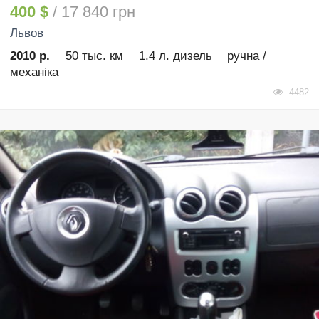
400 $
/ 17 840 грн
Львов
2010 р.
50 тыс. км
1.4 л. дизель
ручна /
механіка
4482