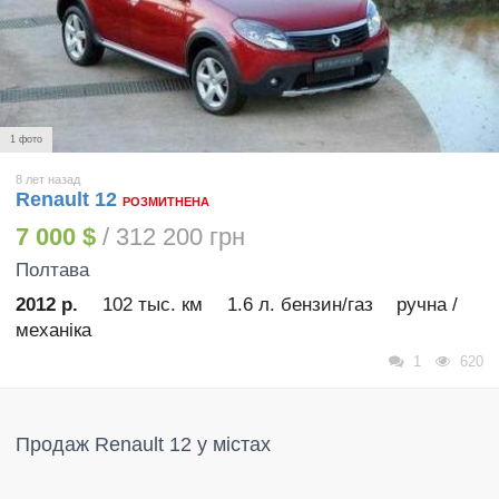
1 фото
8 лет назад
Renault 12
РОЗМИТНЕНА
7 000 $
/ 312 200 грн
Полтава
2012 р.
102 тыс. км
1.6 л. бензин/газ
ручна /
механіка
1
620
Продаж Renault 12 у містах