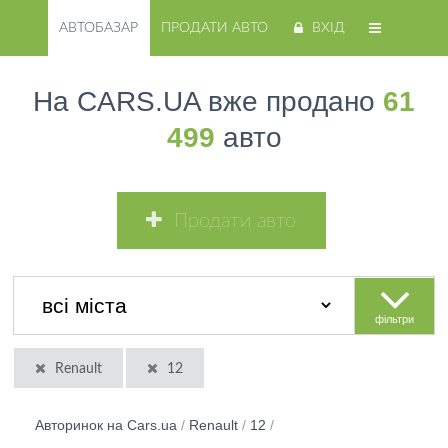
АВТОБАЗАР
ПРОДАТИ АВТО
ВХІД
На CARS.UA вже продано
61
499
авто
Продати авто
фільтри
Renault
12
Авторинок на Cars.ua
/
Renault
/
12
/