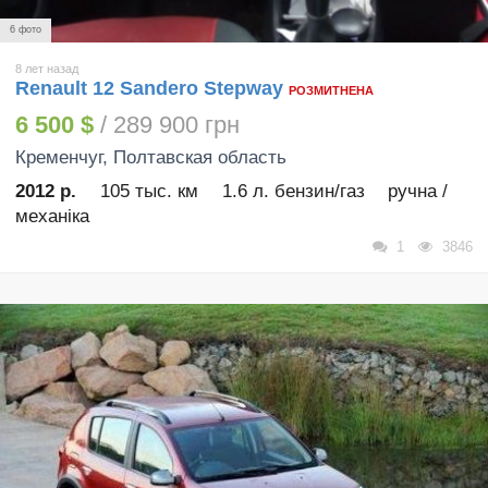
6 фото
8 лет назад
Renault 12 Sandero Stepway
РОЗМИТНЕНА
6 500 $
/ 289 900 грн
Кременчуг
, Полтавская область
2012 р.
105 тыс. км
1.6 л. бензин/газ
ручна /
механіка
1
3846