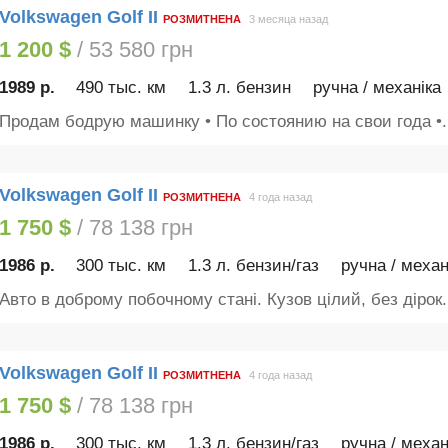
Volkswagen Golf II
РОЗМИТНЕНА
3 месяца назад
1 200 $
/ 53 580 грн
1989 р.
490 тыс. км
1.3 л. бензин
ручна / механіка
Продам бодрую машинку • По состоянию на свои года •.
Volkswagen Golf II
РОЗМИТНЕНА
4 года назад
1 750 $
/ 78 138 грн
1986 р.
300 тыс. км
1.3 л. бензин/газ
ручна / механ
Авто в доброму побочному стані. Кузов цілий, без дірок..
Volkswagen Golf II
РОЗМИТНЕНА
4 года назад
1 750 $
/ 78 138 грн
1986 р.
300 тыс. км
1.3 л. бензин/газ
ручна / механ