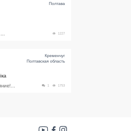
Полтава
...
1227
Кременчуг
Полтавская область
іка
ие!...
1
1753