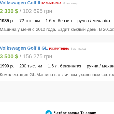
Volkswagen Golf II
РОЗМИТНЕНА
8 лет назад
2 300 $
/ 102 695 грн
1985 р.
72 тыс. км
1.6 л. бензин
ручна / механіка
Машина у меня с 2012 года. Ездит каждый день. В 2013г.
Volkswagen Golf II GL
РОЗМИТНЕНА
8 лет назад
3 500 $
/ 156 275 грн
1990 р.
230 тыс. км
1.6 л. бензин/газ
ручна / механ
Комплектация GL.Машина в отличном ухоженном состоян
Чатбот
carsua Telegram