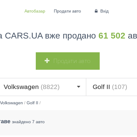
Автобазар
Продати авто
Вхід
а CARS.UA вже продано
61 502
ав
Продати авто
Volkswagen
(8822)
Golf II
(107)
Volkswagen
/
Golf II
/
таве
знайдено 7 авто