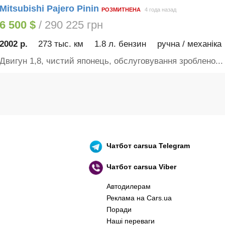
Mitsubishi Pajero Pinin
РОЗМИТНЕНА
4 года назад
6 500 $
/ 290 225 грн
2002 р.
273 тыс. км
1.8 л. бензин
ручна / механіка
Двигун 1,8, чистий японець, обслуговування зроблено...
Чатбот
carsua Telegram
Чатбот
carsua Viber
Автодилерам
Реклама на Cars.ua
Поради
Наші переваги