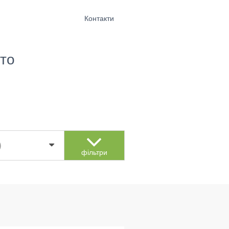
Контакти
то
)
фільтри