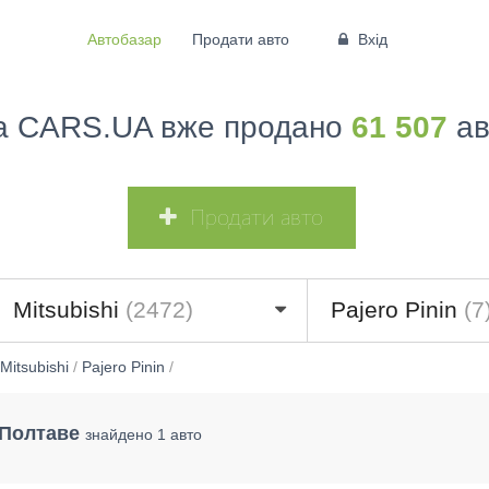
Автобазар
Продати авто
Вхід
а CARS.UA вже продано
61 507
ав
Продати авто
Mitsubishi
(2472)
Pajero Pinin
(7
Mitsubishi
/
Pajero Pinin
/
в Полтаве
знайдено 1 авто