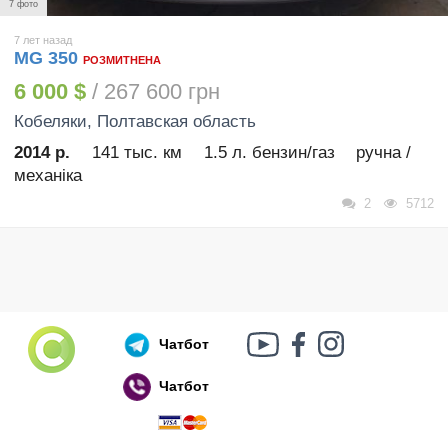
7 фото
7 лет назад
MG 350
РОЗМИТНЕНА
6 000 $
/ 267 600 грн
Кобеляки
, Полтавская область
2014 р.
141 тыс. км
1.5 л. бензин/газ
ручна /
механіка
2
5712
Чатбот
Чатбот
Російський воєнний корабель, іди нах..й!
🇷🇺 🚢 🖕 PS: Таки пішов 🎉