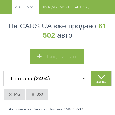
АВТОБАЗАР
ПРОДАТИ АВТО
ВХІД
На CARS.UA вже продано
61
502
авто
Продати авто
фільтри
MG
350
Авторинок на Cars.ua
/
Полтава
/
MG
/
350
/