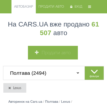
АВТОБАЗАР
ПРОДАТИ АВТО
ВХІД
На CARS.UA вже продано
61
507
авто
Продати авто
фільтри
Lexus
Авторинок на Cars.ua
/
Полтава
/
Lexus
/