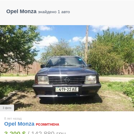
Opel Monza
знайдено 1 авто
3 фото
8 лет назад
Opel Monza
РОЗМИТНЕНА
3 200 $
/ 142 880 грн