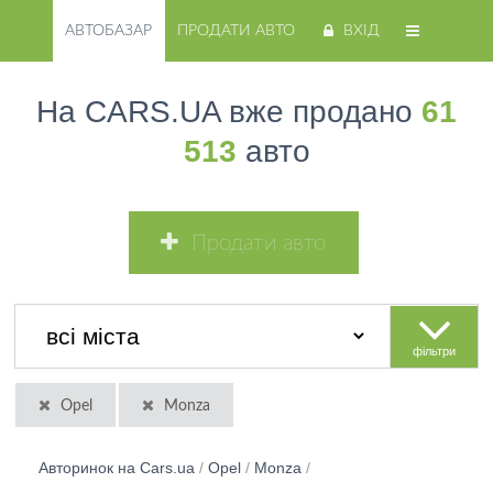
АВТОБАЗАР
ПРОДАТИ АВТО
ВХІД
На CARS.UA вже продано
61
513
авто
Продати авто
фільтри
Opel
Monza
Авторинок на Cars.ua
/
Opel
/
Monza
/