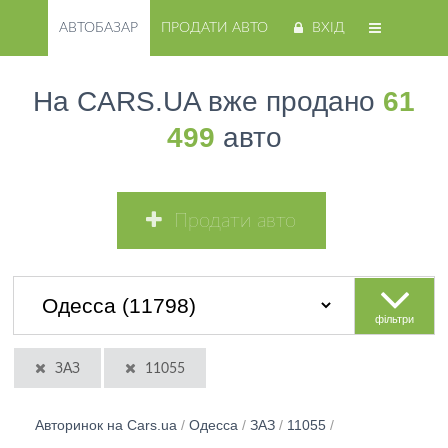
АВТОБАЗАР
ПРОДАТИ АВТО
ВХІД
На CARS.UA вже продано
61
499
авто
Продати авто
фільтри
ЗАЗ
11055
Авторинок на Cars.ua
/
Одесса
/
ЗАЗ
/
11055
/